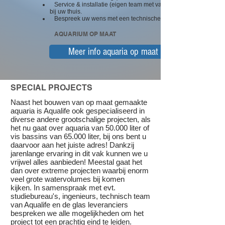
Service & installatie (eigen team met vakmensen)
bij uw thuis.
Bespreek uw wens met een technische verkoper.
AQUARIUM OP MAAT
Meer info aquaria op maat >>
SPECIAL PROJECTS
Naast het bouwen van op maat gemaakte
aquaria is Aqualife ook gespecialiseerd in
diverse andere grootschalige projecten, als
het nu gaat over aquaria van 50.000 liter of
vis bassins van 65.000 liter, bij ons bent u
daarvoor aan het juiste adres! Dankzij
jarenlange ervaring in dit vak kunnen we u
vrijwel alles aanbieden! Meestal gaat het
dan over extreme projecten waarbij enorm
veel grote watervolumes bij komen
kijken. In samenspraak met evt.
studiebureau's, ingenieurs, technisch team
van Aqualife en de glas leveranciers
bespreken we alle mogelijkheden om het
project tot een prachtig eind te leiden.