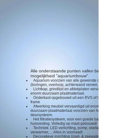
Alle onderstaande punten vallen binnen de
mogelijkheid "aquariumbouw".
Aquarium voorzien van alle gewenste opties
(boringen, overloop, achterwand verven,...)
Lichtkap, grindlijst en afdekplaten vervaardigd uit
enorm duurzaam plaatmateriaal.
Onderkast opgebouwd uit een RVS of IJZER
frame
Afwerking meubel vervaardigd uit enorm
duurzaam plaatmateriaal voorzien van het gewenst
deursysteem.
Het filtratiesysteem, voor een goede bacteriën
huisvesting. Volledig op maat gebouwd!
Techniek: LED verlichting, pomp, eiwitafschuimer,
verwarmer, ... Alles in voorraad!
Decoratieve inrichting (zoet- & zeewater).