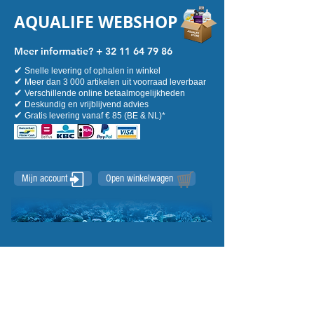
AQUALIFE WEBSHOP
Meer informatie? +
32 11 64 79 86
✔
Snelle levering of ophalen in winkel
✔
Meer dan 3 000 artikelen uit voorraad leverbaar
✔
Verschillende online betaalmogelijkheden
✔
Deskundig en vrijblijvend advies
✔
Gratis levering vanaf € 85 (BE & NL)*
Mijn account
Open winkelwagen
Verwarming en koeling
Winkel
/
Zeewater
/
Verwarming en koeling
Verfijnen op
Sorteer op