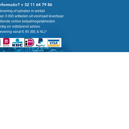
nformatie? + 32 11 64 79 86
levering of ophalen in winkel
n 3 000 artikelen uit voorraad leverbaar
llende online betaalmogelijkheden
ig en vrijblijvend advies
levering vanaf € 85 (BE & NL)*