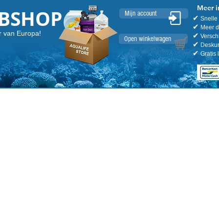
Meer i
EBSHOP
Mijn account
✔
Snelle 
✔
Meer da
r van Europa!
✔
Verschi
Open winkelwagen
✔
Deskund
✔
Gratis 