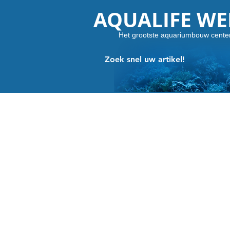
AQUALIFE W
Het grootste aquariumbouw cente
Zoek snel uw artikel!
UITVERKOOP! WEG = WEG
Winkel
/
UITVERKOOP! WEG = WEG
Slechts beperkte voorraad.
Verfijnen op
Filters
Wis alles
Filters
Wis alles
Artikel tonen
Artikel tonen