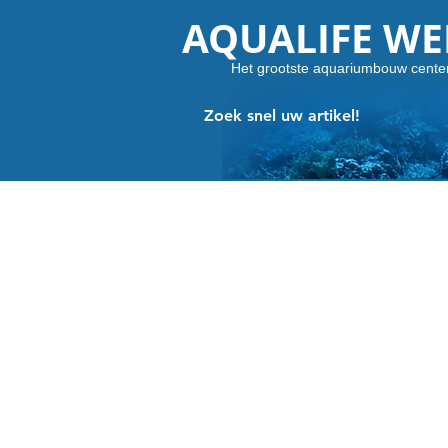
AQUALIFE W
Het grootste aquariumbouw cente
Zoek snel uw artikel!
Winkel
/
UITVERKOOP! WEG = WEG
/
TECHNIEKEN OUTL