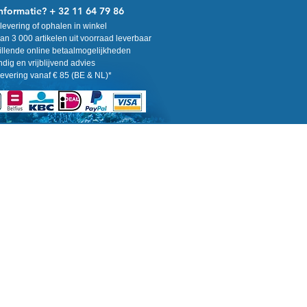
nformatie? + 32 11 64 79 86
levering of ophalen in winkel
n 3 000 artikelen uit voorraad leverbaar
llende online betaalmogelijkheden
ig en vrijblijvend advies
levering vanaf € 85 (BE & NL)*