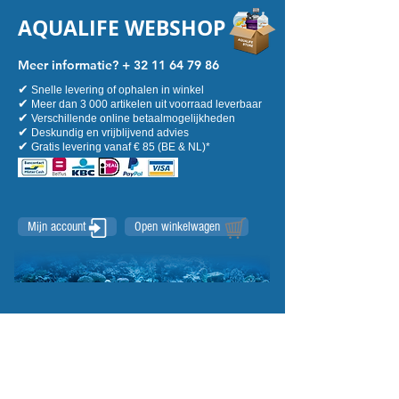
AQUALIFE WEBSHOP
Meer informatie? +
32 11 64 79 86
✔
Snelle levering of ophalen in winkel
✔
Meer dan 3 000 artikelen uit voorraad leverbaar
✔
Verschillende online betaalmogelijkheden
✔
Deskundig en vrijblijvend advies
✔
Gratis levering vanaf € 85 (BE & NL)*
Mijn account
Open winkelwagen
Winkel
/
UITVERKOOP! WEG = WEG
/
TECHNIEKEN OUTLET