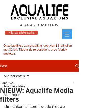
A Q U A R I U M B O U W
> Ga naar prijsberekening
Onze jaarlijkse zomersluiting loopt van 13 juli tot en
met 31 juli. Tijdens deze periode is onze fabriek
gesloten.
Post
Alle berichten
1 apr 2020
Alle berichten
NIEUW: Aqualife Media
Alle blogs
filters
Binnenkort lanceren we de nieuwe 