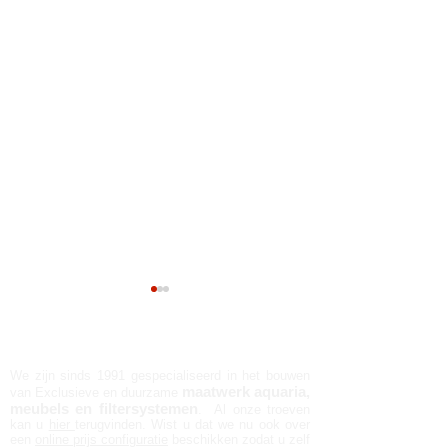
AQUALIFE N.V.
We zijn sinds 1991 gespecialiseerd in het bouwen
maatwerk aquaria,
van Exclusieve en duurzame
meubels en filtersystemen
. Al onze troeven
kan u
hier
terugvinden. Wist u dat we nu ook over
een
online prijs configuratie
beschikken zodat u zelf