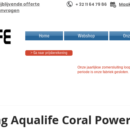
ijblijvende offerte
+ 32 11 64 79 86
Maak
anvragen
Home
Webshop
Onz
> Ga naar prijsberekening
Onze jaarlijkse zomersluiting loop
periode is onze fabriek gesloten.
g Aqualife Coral Powe