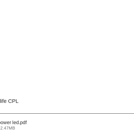
life CPL
power led
.pdf
 2.47MB