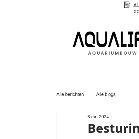
Vr
a
A Q U A R I U M B O U W
Alle berichten
Alle blogs
6 mrt 2024
Besturin