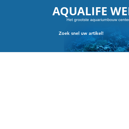
AQUALIFE W
Het grootste aquariumbouw cente
Zoek snel uw artikel!
Winkel
/
Zoetwater
/
Aquaria
/
FELIX