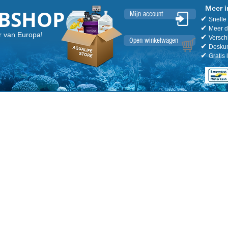
Meer i
EBSHOP
Mijn account
✔
Snelle 
✔
Meer da
r van Europa!
✔
Verschi
Open winkelwagen
✔
Deskund
✔
Gratis 