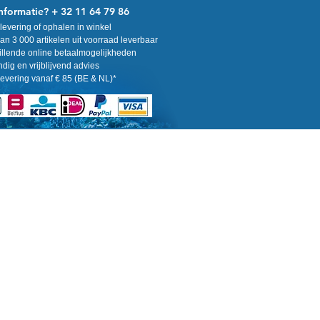
nformatie? + 32 11 64 79 86
levering of ophalen in winkel
n 3 000 artikelen uit voorraad leverbaar
llende online betaalmogelijkheden
ig en vrijblijvend advies
levering vanaf € 85 (BE & NL)*