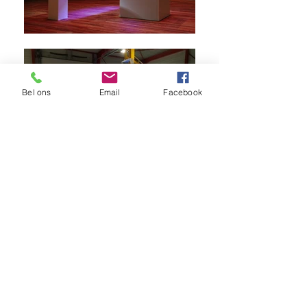
Bel ons
Email
Facebook
AQUALIFE N.V.
We zijn sinds 1991 gespecialiseerd in het bouwen
maatwerk aquaria,
van Exclusieve en duurzame
meubels en filtersystemen
. Al onze troeven
kan u
hier
terugvinden. Wist u dat we nu ook over
een
online prijs configuratie
beschikken zodat u zelf
de prijs kan berekenen?
We willen je zeker eens
uitnodigen in onze showroom om alle wensen te