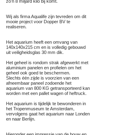
zo’n 8 miljard kilo bij komt.
Wij als firma Aqualife zijn tevreden om dit
mooie project voor Dopper BV te
realiseren.
Het aquarium heeft een omvang van
140x140x215 cm en is volledig gebouwd
uit veiligheidsglas 30 mm dik.
Het geheel is rondom strak afgewerkt met
aluminium panelen en profielen om het
geheel ook goed te beschermen.
Slechts één zijde is voorzien van een
afneembaar paneel zodoende het
aquarium van 800 KG getransporteerd kan
worden met een pallet wagen of heftruck.
Het aquarium is tijdelijk te bewonderen in
het Tropenmuseum te Amsterdam,
vervolgens gaat het aquarium naar Londen
en naar Berlijn.
Hieronder een impressie van de bouw en