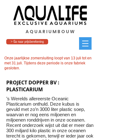
A Q U A R I U M B O U W
> Ga naar prijsberekening
Onze jaarlijkse zomersluiting loopt van 13 juli tot en
met 31 juli. Tijdens deze periode is onze fabriek
gesloten.
PROJECT DOPPER BV :
PLASTICARIUM
’s Werelds allereerste Oceanic
Plasticarium onthuld. Deze kubus is
gevuld met zo’n 3000 liter plastic soep,
waarvan er nog eens miljoenen en
miljoenen ronddrijven in onze oceanen.
Recent onderzoek wijst uit dat er meer dan
300 miljard kilo plastic in onze oceanen
terecht is gekomen, terwijl er ieder jaar ook