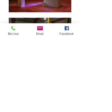
Bel ons
Email
Facebook
AQUALIFE NV
We have been specialized in building exclusive and
custom aquariums, furniture and
sustainable
filter systems
since 1991.
You can find all our
assets
here
. Did you know that we now also have
an
online price configuration
so that you can
calculate the price yourself?
We would certainly like
to invite you to our showroom to discuss all your
wishes! You are most welcome by
appointment
.