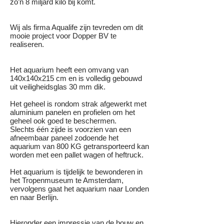
zo’n 8 miljard kilo bij komt.
Wij als firma Aqualife zijn tevreden om dit
mooie project voor Dopper BV te
realiseren.
Het aquarium heeft een omvang van
140x140x215 cm en is volledig gebouwd
uit veiligheidsglas 30 mm dik.
Het geheel is rondom strak afgewerkt met
aluminium panelen en profielen om het
geheel ook goed te beschermen.
Slechts één zijde is voorzien van een
afneembaar paneel zodoende het
aquarium van 800 KG getransporteerd kan
worden met een pallet wagen of heftruck.
Het aquarium is tijdelijk te bewonderen in
het Tropenmuseum te Amsterdam,
vervolgens gaat het aquarium naar Londen
en naar Berlijn.
Hieronder een impressie van de bouw en